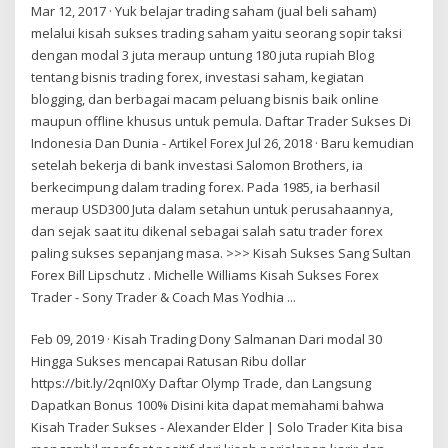
Mar 12, 2017 · Yuk belajar trading saham (jual beli saham)
melalui kisah sukses trading saham yaitu seorang sopir taksi
dengan modal 3 juta meraup untung 180 juta rupiah Blog
tentang bisnis trading forex, investasi saham, kegiatan
blogging, dan berbagai macam peluang bisnis baik online
maupun offline khusus untuk pemula. Daftar Trader Sukses Di
Indonesia Dan Dunia - Artikel Forex Jul 26, 2018 · Baru kemudian
setelah bekerja di bank investasi Salomon Brothers, ia
berkecimpung dalam trading forex. Pada 1985, ia berhasil
meraup USD300 Juta dalam setahun untuk perusahaannya,
dan sejak saat itu dikenal sebagai salah satu trader forex
paling sukses sepanjang masa. >>> Kisah Sukses Sang Sultan
Forex Bill Lipschutz . Michelle Williams Kisah Sukses Forex
Trader - Sony Trader & Coach Mas Yodhia ...
Feb 09, 2019 · Kisah Trading Dony Salmanan Dari modal 30
Hingga Sukses mencapai Ratusan Ribu dollar
https://bit.ly/2qnI0Xy Daftar Olymp Trade, dan Langsung
Dapatkan Bonus 100% Disini kita dapat memahami bahwa
Kisah Trader Sukses - Alexander Elder | Solo Trader Kita bisa