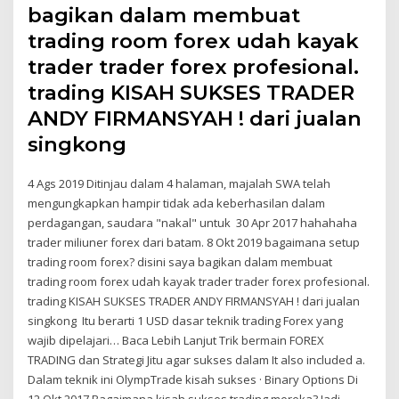
bagikan dalam membuat
trading room forex udah kayak
trader trader forex profesional.
trading KISAH SUKSES TRADER
ANDY FIRMANSYAH ! dari jualan
singkong
4 Ags 2019 Ditinjau dalam 4 halaman, majalah SWA telah
mengungkapkan hampir tidak ada keberhasilan dalam
perdagangan, saudara "nakal" untuk 30 Apr 2017 hahahaha
trader miliuner forex dari batam. 8 Okt 2019 bagaimana setup
trading room forex? disini saya bagikan dalam membuat
trading room forex udah kayak trader trader forex profesional.
trading KISAH SUKSES TRADER ANDY FIRMANSYAH ! dari jualan
singkong Itu berarti 1 USD dasar teknik trading Forex yang
wajib dipelajari… Baca Lebih Lanjut Trik bermain FOREX
TRADING dan Strategi Jitu agar sukses dalam It also included a.
Dalam teknik ini OlympTrade kisah sukses · Binary Options Di
12 Okt 2017 Bagaimana kisah sukses trading mereka? Jadi