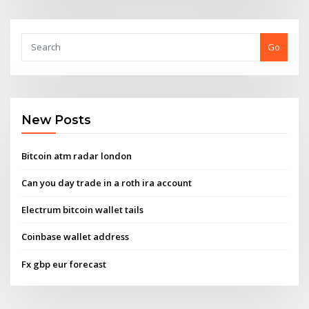
Go
New Posts
Bitcoin atm radar london
Can you day trade in a roth ira account
Electrum bitcoin wallet tails
Coinbase wallet address
Fx gbp eur forecast