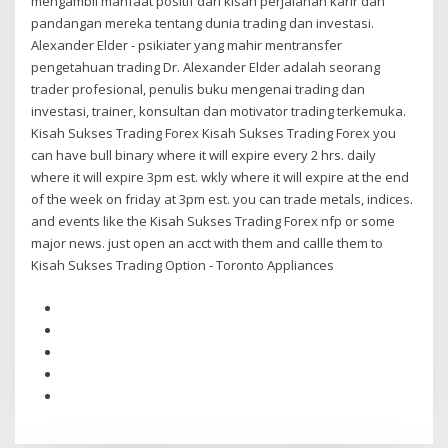
mengambil manfaat positif dari kisah perjalanan karir dan
pandangan mereka tentang dunia trading dan investasi.
Alexander Elder - psikiater yang mahir mentransfer
pengetahuan trading Dr. Alexander Elder adalah seorang
trader profesional, penulis buku mengenai trading dan
investasi, trainer, konsultan dan motivator trading terkemuka.
Kisah Sukses Trading Forex Kisah Sukses Trading Forex you
can have bull binary where it will expire every 2 hrs. daily
where it will expire 3pm est. wkly where it will expire at the end
of the week on friday at 3pm est. you can trade metals, indices.
and events like the Kisah Sukses Trading Forex nfp or some
major news. just open an acct with them and callle them to
Kisah Sukses Trading Option - Toronto Appliances